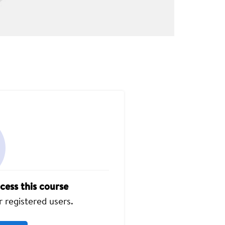
cess this course
r registered users.