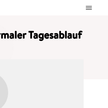
rmaler Tagesablauf