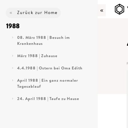
Zurück zur Home
1988
08. März 1988 | Besuch im
Krankenhaus
März 1988 | Zuhause
4.4.1988 | Ostern bei Oma Edith
April 1988 | Ein ganz normaler
Tagesablauf
24. April 1988 | Taufe zu Hause