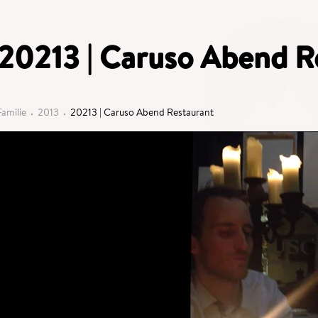
20213 | Caruso Abend R
Familie
2013
20213 | Caruso Abend Restaurant